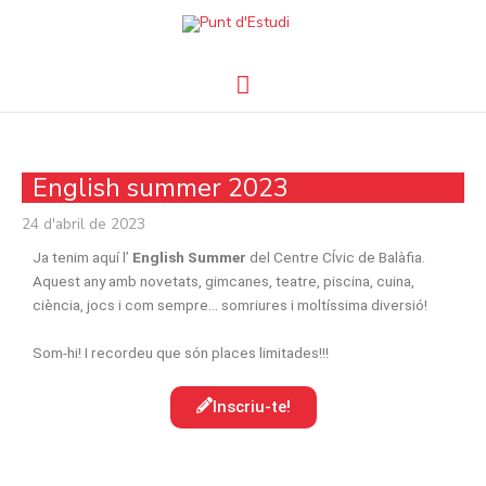
Vés
Menú
al
contingut
principal
English summer 2023
24 d'abril de 2023
Ja tenim aquí l’
English Summer
del Centre CÍvic de Balàfia.
Aquest any amb novetats, gimcanes, teatre, piscina, cuina,
ciència, jocs i com sempre… somriures i moltíssima diversió!
Som-hi! I recordeu que són places limitades!!!
Inscriu-te!