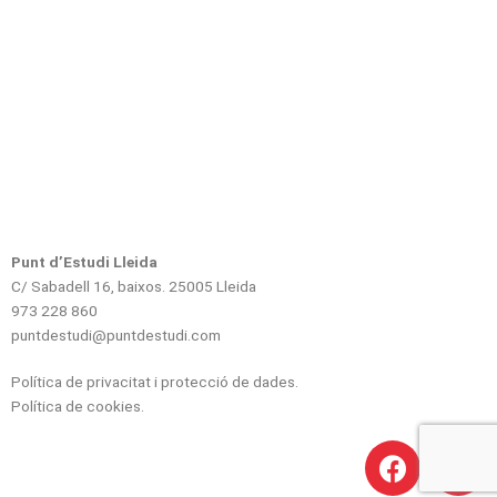
Punt d’Estudi Lleida
C/ Sabadell 16, baixos. 25005 Lleida
973 228 860
puntdestudi@puntdestudi.com
Política de privacitat i protecció de dades
.
Política de cookies
.
F
I
a
n