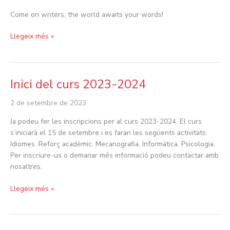
Come on writers, the world awaits your words!
Llegeix més »
Inici del curs 2023-2024
Inici
del
2 de setembre de 2023
curs
2023-
Ja podeu fer les inscripcions per al curs 2023-2024. El curs
2024
s’iniciarà el 15 de setembre i es faran les següents activitats:
Idiomes. Reforç acadèmic. Mecanografia. Informàtica. Psicologia.
Per inscriure-us o demanar més informació podeu contactar amb
nosaltres.
Llegeix més »