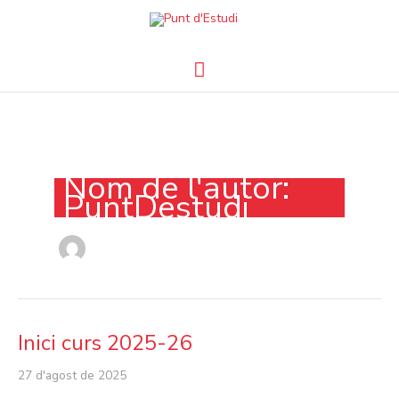
Vés
Menú
al
contingut
principal
Nom de l'autor:
PuntDestudi
Inici curs 2025-26
Inici
curs
27 d'agost de 2025
2025-
26