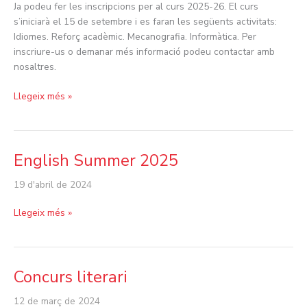
Ja podeu fer les inscripcions per al curs 2025-26. El curs
s’iniciarà el 15 de setembre i es faran les següents activitats:
Idiomes. Reforç acadèmic. Mecanografia. Informàtica. Per
inscriure-us o demanar més informació podeu contactar amb
nosaltres.
Llegeix més »
English Summer 2025
English
Summer
19 d'abril de 2024
2025
Llegeix més »
Concurs literari
Concurs
literari
12 de març de 2024