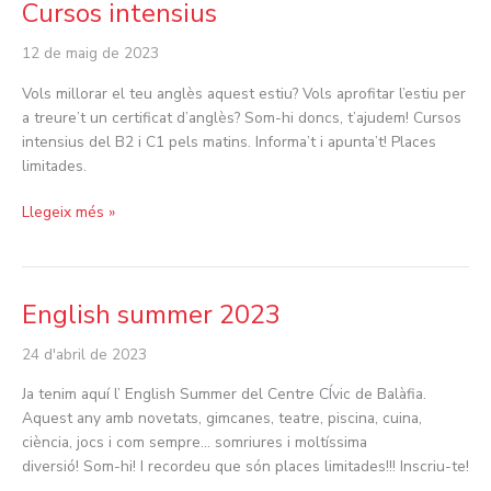
Cursos intensius
Cursos
intensius
12 de maig de 2023
Vols millorar el teu anglès aquest estiu? Vols aprofitar l’estiu per
a treure’t un certificat d’anglès? Som-hi doncs, t’ajudem! Cursos
intensius del B2 i C1 pels matins. Informa’t i apunta’t! Places
limitades.
Llegeix més »
English summer 2023
English
summer
24 d'abril de 2023
2023
Ja tenim aquí l’ English Summer del Centre CÍvic de Balàfia.
Aquest any amb novetats, gimcanes, teatre, piscina, cuina,
ciència, jocs i com sempre… somriures i moltíssima
diversió! Som-hi! I recordeu que són places limitades!!! Inscriu-te!